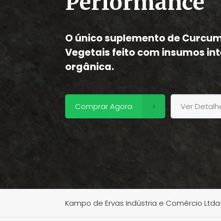
Performance
O único suplemento de Curcu
Vegetais feito com insumos int
orgânica.
Comprar Agora
Ver Detalh
Kampo de Ervas Indústria e Comércio Ltd