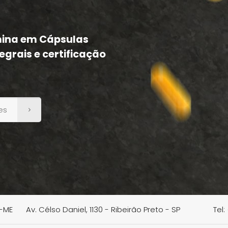
mina em Cápsulas
egrais e certificação
es
a-ME
Av. Célso Daniel, 1130 - Ribeirão Preto - SP
Tel: