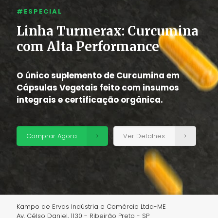
#ESPECIAL
Linha Turmerax: Curcumina
com Alta Performance
O único suplemento de Curcumina em
Cápsulas Vegetais feito com insumos
integrais e certificação orgânica.
Comprar Agora
Ver Detalhes
Kampo de Ervas Indústria e Comércio Ltda-ME
Av. Célso Daniel, 1130 - Ribeirão Preto - SP