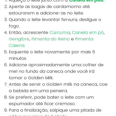
Aqueça o leite junto com a
Canela em pau.
Aperte as bagas de cardamomo até
estourarem e adicione-as no leite.
Quando o leite levantar fervura, desligue o
fogo.
Então, acrescente
Cúrcuma
,
Canela em pó
,
Gengibre
,
Pimenta do Reino
e
Pimenta
Caiena.
Esquente o leite novamente por mais 5
minutos.
Adicione aproximadamente uma colher de
mel no fundo da caneca onde você irá
tomar o Golden Milk.
Antes de servir o Golden milk na caneca, coe
a bebida em uma peneira.
Se preferir, pode bater o leite com um
espumador até ficar cremoso.
Para a finalização, salpique uma pitada de