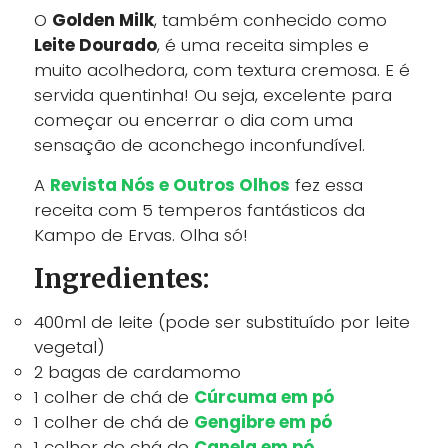
O
Golden Milk
, também conhecido como
Leite Dourado
, é uma receita simples e
muito acolhedora, com textura cremosa. E é
servida quentinha! Ou seja, excelente para
começar ou encerrar o dia com uma
sensação de aconchego inconfundível.
A
Revista Nós e Outros Olhos
fez essa
receita com 5 temperos fantásticos da
Kampo de Ervas. Olha só!
Ingredientes:
400ml de leite (pode ser substituído por leite
vegetal)
2 bagas de cardamomo
1 colher de chá de
Cúrcuma em pó
1 colher de chá de
Gengibre em pó
1 colher de chá de
Canela em pó