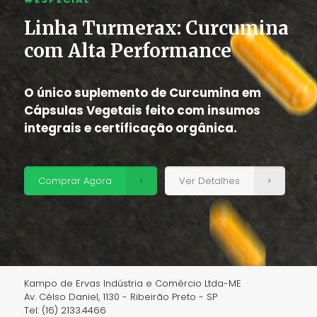
Linha Turmerax: Curcumina
com Alta Performance
O único suplemento de Curcumina em
Cápsulas Vegetais feito com insumos
integrais e certificação orgânica.
Comprar Agora
Ver Detalhes
Kampo de Ervas Indústria e Comércio Ltda-ME
Av. Célso Daniel, 1130 - Ribeirão Preto - SP
Tel: (16) 2133.4466